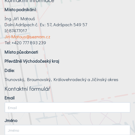
Místo podnikání:
Ing. Jiří Matouš
Dolní Adršpach č. Ev.: 57, Adršpach 549 57
Ič:87477017
Jiri-Matous@seznam.cz
Tel: +420 777 893 239
Místa působnosti
Převážně Východočeský kraj
Dále:
Trunovský, Broumovský, Královehradecký a Jíčínský okres
Kontaktní formulář
Email
Jméno