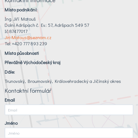
Místo podnikání:
Ing. Jiří Matouš
Dolní Adršpach č. Ev.: 57, Adršpach 549 57
Ič:87477017
Jiri-Matous@seznam.cz
Tel: +420 777 893 239
Místa působnosti
Převážně Východočeský kraj
Dále:
Trunovský, Broumovský, Královehradecký a Jíčínský okres
Kontaktní formulář
Email
Jméno