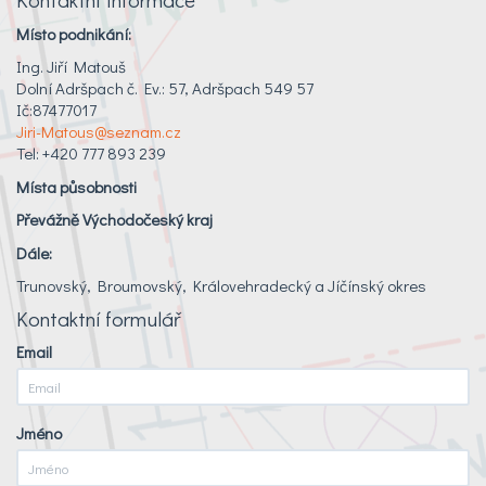
Místo podnikání:
Ing. Jiří Matouš
Dolní Adršpach č. Ev.: 57, Adršpach 549 57
Ič:87477017
Jiri-Matous@seznam.cz
Tel: +420 777 893 239
Místa působnosti
Převážně Východočeský kraj
Dále:
Trunovský, Broumovský, Královehradecký a Jíčínský okres
Kontaktní formulář
Email
Jméno