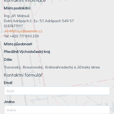
Místo podnikání:
Ing. Jiří Matouš
Dolní Adršpach č. Ev.: 57, Adršpach 549 57
Ič:87477017
Jiri-Matous@seznam.cz
Tel: +420 777 893 239
Místa působnosti
Převážně Východočeský kraj
Dále:
Trunovský, Broumovský, Královehradecký a Jíčínský okres
Kontaktní formulář
Email
Jméno