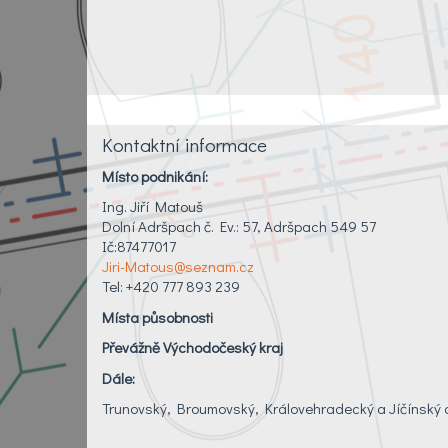
Kontaktní informace
Místo podnikání:
Ing. Jiří Matouš
Dolní Adršpach č. Ev.: 57, Adršpach 549 57
Ič:87477017
Jiri-Matous@seznam.cz
Tel: +420 777 893 239
Místa působnosti
Převážně Východočeský kraj
Dále:
Trunovský, Broumovský, Královehradecký a Jíčínský 