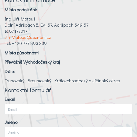
Místo podnikání:
Ing. Jiří Matouš
Dolní Adršpach č. Ev.: 57, Adršpach 549 57
Ič:87477017
Jiri-Matous@seznam.cz
Tel: +420 777 893 239
Místa působnosti
Převážně Východočeský kraj
Dále:
Trunovský, Broumovský, Královehradecký a Jíčínský okres
Kontaktní formulář
Email
Jméno