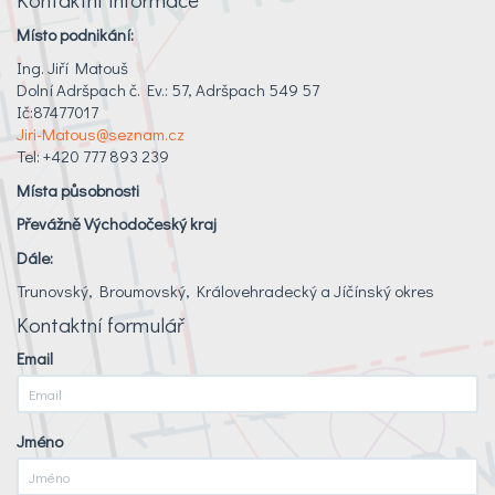
Místo podnikání:
Ing. Jiří Matouš
Dolní Adršpach č. Ev.: 57, Adršpach 549 57
Ič:87477017
Jiri-Matous@seznam.cz
Tel: +420 777 893 239
Místa působnosti
Převážně Východočeský kraj
Dále:
Trunovský, Broumovský, Královehradecký a Jíčínský okres
Kontaktní formulář
Email
Jméno