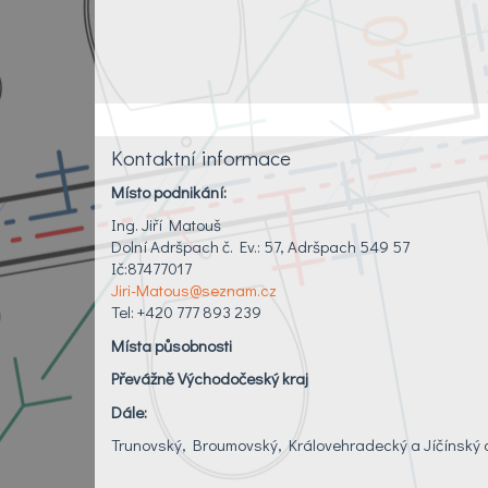
Kontaktní informace
Místo podnikání:
Ing. Jiří Matouš
Dolní Adršpach č. Ev.: 57, Adršpach 549 57
Ič:87477017
Jiri-Matous@seznam.cz
Tel: +420 777 893 239
Místa působnosti
Převážně Východočeský kraj
Dále:
Trunovský, Broumovský, Královehradecký a Jíčínský 