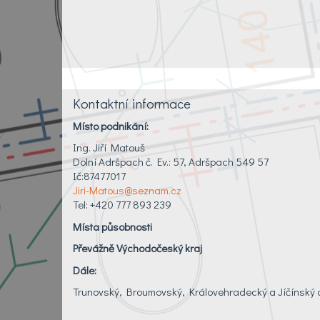
Kontaktní informace
Místo podnikání:
Ing. Jiří Matouš
Dolní Adršpach č. Ev.: 57, Adršpach 549 57
Ič:87477017
Jiri-Matous@seznam.cz
Tel: +420 777 893 239
Místa působnosti
Převážně Východočeský kraj
Dále:
Trunovský, Broumovský, Královehradecký a Jíčínský 