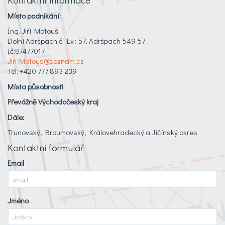
Místo podnikání:
Ing. Jiří Matouš
Dolní Adršpach č. Ev.: 57, Adršpach 549 57
Ič:87477017
Jiri-Matous@seznam.cz
Tel: +420 777 893 239
Místa působnosti
Převážně Východočeský kraj
Dále:
Trunovský, Broumovský, Královehradecký a Jíčínský okres
Kontaktní formulář
Email
Jméno