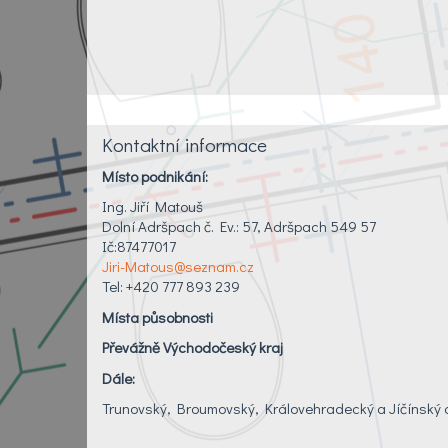
Kontaktní informace
Místo podnikání:
Ing. Jiří Matouš
Dolní Adršpach č. Ev.: 57, Adršpach 549 57
Ič:87477017
Jiri-Matous@seznam.cz
Tel: +420 777 893 239
Místa působnosti
Převážně Východočeský kraj
Dále:
Trunovský, Broumovský, Královehradecký a Jíčínský 