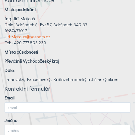
Místo podnikání:
Ing. Jiří Matouš
Dolní Adršpach č. Ev.: 57, Adršpach 549 57
Ič:87477017
Jiri-Matous@seznam.cz
Tel: +420 777 893 239
Místa působnosti
Převážně Východočeský kraj
Dále:
Trunovský, Broumovský, Královehradecký a Jíčínský okres
Kontaktní formulář
Email
Jméno