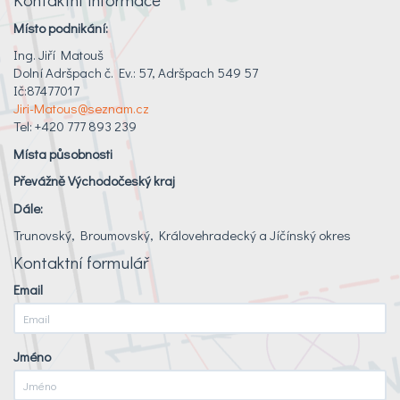
Místo podnikání:
Ing. Jiří Matouš
Dolní Adršpach č. Ev.: 57, Adršpach 549 57
Ič:87477017
Jiri-Matous@seznam.cz
Tel: +420 777 893 239
Místa působnosti
Převážně Východočeský kraj
Dále:
Trunovský, Broumovský, Královehradecký a Jíčínský okres
Kontaktní formulář
Email
Jméno