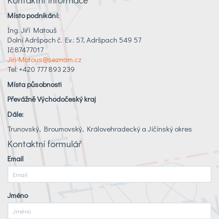
Místo podnikání:
Ing. Jiří Matouš
Dolní Adršpach č. Ev.: 57, Adršpach 549 57
Ič:87477017
Jiri-Matous@seznam.cz
Tel: +420 777 893 239
Místa působnosti
Převážně Východočeský kraj
Dále:
Trunovský, Broumovský, Královehradecký a Jíčínský okres
Kontaktní formulář
Email
Jméno