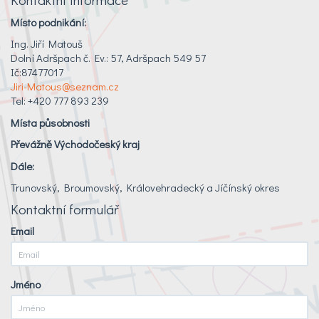
Místo podnikání:
Ing. Jiří Matouš
Dolní Adršpach č. Ev.: 57, Adršpach 549 57
Ič:87477017
Jiri-Matous@seznam.cz
Tel: +420 777 893 239
Místa působnosti
Převážně Východočeský kraj
Dále:
Trunovský, Broumovský, Královehradecký a Jíčínský okres
Kontaktní formulář
Email
Jméno