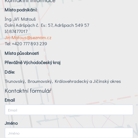
Místo podnikání:
Ing. Jiří Matouš
Dolní Adršpach č. Ev.: 57, Adršpach 549 57
Ič:87477017
Jiri-Matous@seznam.cz
Tel: +420 777 893 239
Místa působnosti
Převážně Východočeský kraj
Dále:
Trunovský, Broumovský, Královehradecký a Jíčínský okres
Kontaktní formulář
Email
Jméno