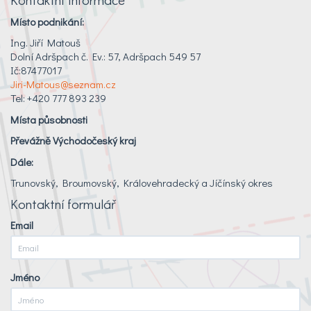
Místo podnikání:
Ing. Jiří Matouš
Dolní Adršpach č. Ev.: 57, Adršpach 549 57
Ič:87477017
Jiri-Matous@seznam.cz
Tel: +420 777 893 239
Místa působnosti
Převážně Východočeský kraj
Dále:
Trunovský, Broumovský, Královehradecký a Jíčínský okres
Kontaktní formulář
Email
Jméno