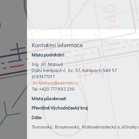
Kontaktní informace
Místo podnikání:
Ing. Jiří Matouš
Dolní Adršpach č. Ev.: 57, Adršpach 549 57
Ič:87477017
Jiri-Matous@seznam.cz
Tel: +420 777 893 239
Místa působnosti
Převážně Východočeský kraj
Dále:
Trunovský, Broumovský, Královehradecký a Jíčínský 