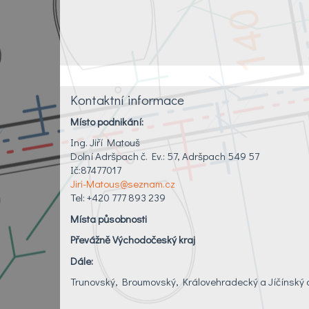
Kontaktní informace
Místo podnikání:
Ing. Jiří Matouš
Dolní Adršpach č. Ev.: 57, Adršpach 549 57
Ič:87477017
Jiri-Matous@seznam.cz
Tel: +420 777 893 239
Místa působnosti
Převážně Východočeský kraj
Dále:
Trunovský, Broumovský, Královehradecký a Jíčínský 