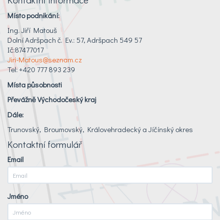
Místo podnikání:
Ing. Jiří Matouš
Dolní Adršpach č. Ev.: 57, Adršpach 549 57
Ič:87477017
Jiri-Matous@seznam.cz
Tel: +420 777 893 239
Místa působnosti
Převážně Východočeský kraj
Dále:
Trunovský, Broumovský, Královehradecký a Jíčínský okres
Kontaktní formulář
Email
Jméno