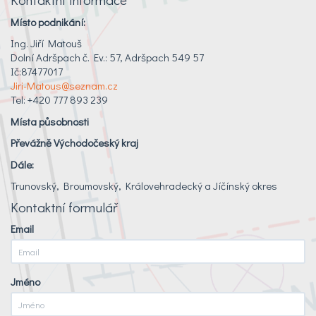
Místo podnikání:
Ing. Jiří Matouš
Dolní Adršpach č. Ev.: 57, Adršpach 549 57
Ič:87477017
Jiri-Matous@seznam.cz
Tel: +420 777 893 239
Místa působnosti
Převážně Východočeský kraj
Dále:
Trunovský, Broumovský, Královehradecký a Jíčínský okres
Kontaktní formulář
Email
Jméno