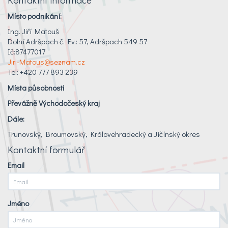
Místo podnikání:
Ing. Jiří Matouš
Dolní Adršpach č. Ev.: 57, Adršpach 549 57
Ič:87477017
Jiri-Matous@seznam.cz
Tel: +420 777 893 239
Místa působnosti
Převážně Východočeský kraj
Dále:
Trunovský, Broumovský, Královehradecký a Jíčínský okres
Kontaktní formulář
Email
Jméno