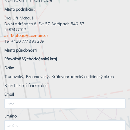
Místo podnikání:
Ing. Jiří Matouš
Dolní Adršpach č. Ev.: 57, Adršpach 549 57
Ič:87477017
Jiri-Matous@seznam.cz
Tel: +420 777 893 239
Místa působnosti
Převážně Východočeský kraj
Dále:
Trunovský, Broumovský, Královehradecký a Jíčínský okres
Kontaktní formulář
Email
Jméno