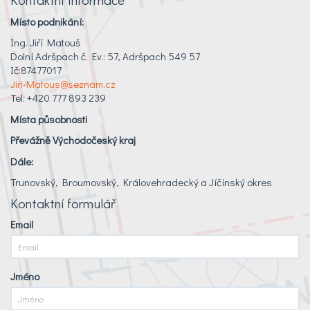
Místo podnikání:
Ing. Jiří Matouš
Dolní Adršpach č. Ev.: 57, Adršpach 549 57
Ič:87477017
Jiri-Matous@seznam.cz
Tel: +420 777 893 239
Místa působnosti
Převážně Východočeský kraj
Dále:
Trunovský, Broumovský, Královehradecký a Jíčínský okres
Kontaktní formulář
Email
Jméno