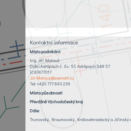
Kontaktní informace
Místo podnikání:
Ing. Jiří Matouš
Dolní Adršpach č. Ev.: 57, Adršpach 549 57
Ič:87477017
Jiri-Matous@seznam.cz
Tel: +420 777 893 239
Místa působnosti
Převážně Východočeský kraj
Dále:
Trunovský, Broumovský, Královehradecký a Jíčínský 