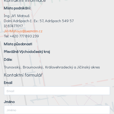
Místo podnikání:
Ing. Jiří Matouš
Dolní Adršpach č. Ev.: 57, Adršpach 549 57
Ič:87477017
Jiri-Matous@seznam.cz
Tel: +420 777 893 239
Místa působnosti
Převážně Východočeský kraj
Dále:
Trunovský, Broumovský, Královehradecký a Jíčínský okres
Kontaktní formulář
Email
Jméno