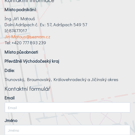
Místo podnikání:
Ing. Jiří Matouš
Dolní Adršpach č. Ev.: 57, Adršpach 549 57
Ič:87477017
Jiri-Matous@seznam.cz
Tel: +420 777 893 239
Místa působnosti
Převážně Východočeský kraj
Dále:
Trunovský, Broumovský, Královehradecký a Jíčínský okres
Kontaktní formulář
Email
Jméno