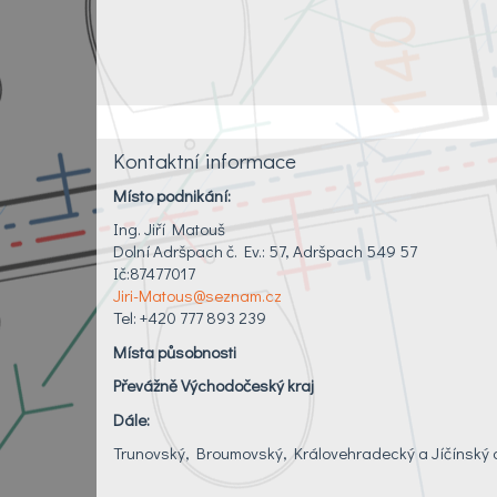
Kontaktní informace
Místo podnikání:
Ing. Jiří Matouš
Dolní Adršpach č. Ev.: 57, Adršpach 549 57
Ič:87477017
Jiri-Matous@seznam.cz
Tel: +420 777 893 239
Místa působnosti
Převážně Východočeský kraj
Dále:
Trunovský, Broumovský, Královehradecký a Jíčínský 