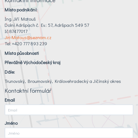
Místo podnikání:
Ing. Jiří Matouš
Dolní Adršpach č. Ev.: 57, Adršpach 549 57
Ič:87477017
Jiri-Matous@seznam.cz
Tel: +420 777 893 239
Místa působnosti
Převážně Východočeský kraj
Dále:
Trunovský, Broumovský, Královehradecký a Jíčínský okres
Kontaktní formulář
Email
Jméno