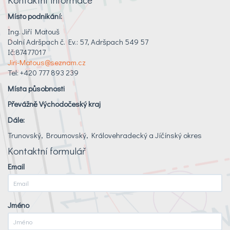
Místo podnikání:
Ing. Jiří Matouš
Dolní Adršpach č. Ev.: 57, Adršpach 549 57
Ič:87477017
Jiri-Matous@seznam.cz
Tel: +420 777 893 239
Místa působnosti
Převážně Východočeský kraj
Dále:
Trunovský, Broumovský, Královehradecký a Jíčínský okres
Kontaktní formulář
Email
Jméno