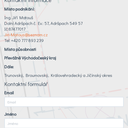
Místo podnikání:
Ing. Jiří Matouš
Dolní Adršpach č. Ev.: 57, Adršpach 549 57
Ič:87477017
Jiri-Matous@seznam.cz
Tel: +420 777 893 239
Místa působnosti
Převážně Východočeský kraj
Dále:
Trunovský, Broumovský, Královehradecký a Jíčínský okres
Kontaktní formulář
Email
Jméno