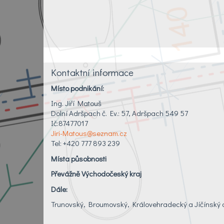
Kontaktní informace
Místo podnikání:
Ing. Jiří Matouš
Dolní Adršpach č. Ev.: 57, Adršpach 549 57
Ič:87477017
Jiri-Matous@seznam.cz
Tel: +420 777 893 239
Místa působnosti
Převážně Východočeský kraj
Dále:
Trunovský, Broumovský, Královehradecký a Jíčínský 