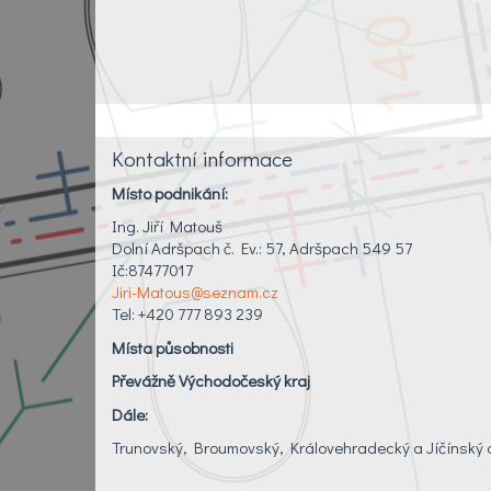
Kontaktní informace
Místo podnikání:
Ing. Jiří Matouš
Dolní Adršpach č. Ev.: 57, Adršpach 549 57
Ič:87477017
Jiri-Matous@seznam.cz
Tel: +420 777 893 239
Místa působnosti
Převážně Východočeský kraj
Dále:
Trunovský, Broumovský, Královehradecký a Jíčínský 