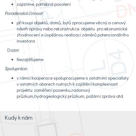
zajistíme potřebná povolení
Poradenská činnost:
při koupi objektů, domů, bytů zpracujeme věcný a cenový
návrh opravy nebo rekonstrukce objektu pro ekonomické
zhodnocení a úspěšnou realizaci záměrů potencionálního
investora
D
ozor:
Nezajišťujeme
Spolupráce:
v rámci kooperace spolupracujeme s ostatními specialisty
v ostatních oborech nutných k zajištění komplexnosti
projektu: zaměření pozemku,radonový
průzkum,hydrogeologický průzkum, požární zpráva atd.
Kudy k nám