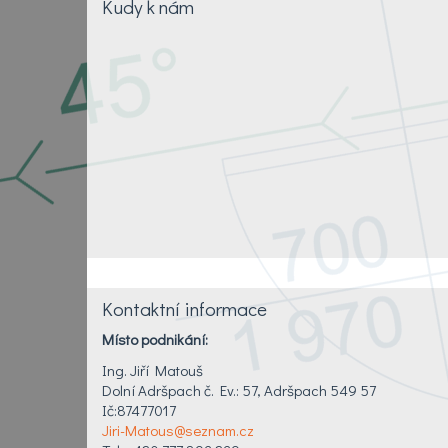
Kudy k nám
Kontaktní informace
Místo podnikání:
Ing. Jiří Matouš
Dolní Adršpach č. Ev.: 57, Adršpach 549 57
Ič:87477017
Jiri-Matous@seznam.cz