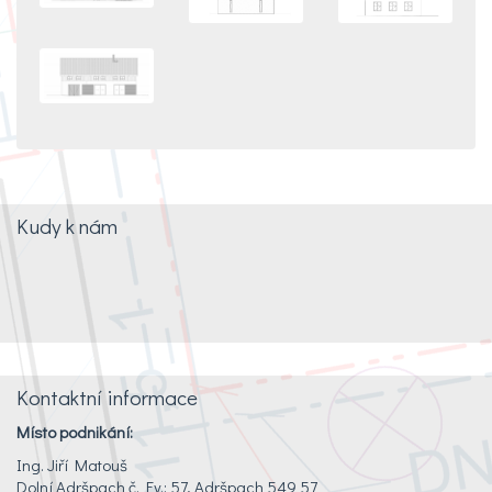
Kudy k nám
Kontaktní informace
Místo podnikání:
Ing. Jiří Matouš
Dolní Adršpach č. Ev.: 57, Adršpach 549 57