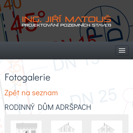
Toggl
navig
Fotogalerie
Zpět na seznam
RODINNÝ DŮM ADRŠPACH