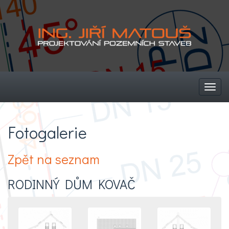
Toggl
navig
Fotogalerie
Zpět na seznam
RODINNÝ DŮM KOVAČ