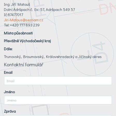
Ing. Jiří Matouš
Dolní Adršpach č. Ev.: 57, Adršpach 549 57
Ič:87477017
Jiri-Matous@seznam.cz
Tel: +420 777 893 239
Místa působnosti
Převážně Východočeský kraj
Dále:
Trunovský, Broumovský, Královehradecký a Jíčínský okres
Kontaktní formulář
Email
Jméno
Zpráva