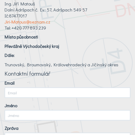
Ing. Jiří Matouš
Dolní Adršpach č. Ev.: 57, Adršpach 549 57
Ič:87477017
Jiri-Matous@seznam.cz
Tel: +420 777 893 239
Místa působnosti
Převážně Východočeský kraj
Dále:
Trunovský, Broumovský, Královehradecký a Jíčínský okres
Kontaktní formulář
Email
Jméno
Zpráva